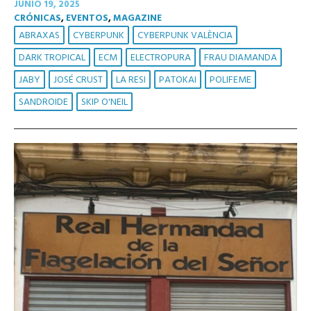
JUNIO 19, 2025
CRÓNICAS
,
EVENTOS
,
MAGAZINE
ABRAXAS
CYBERPUNK
CYBERPUNK VALÈNCIA
DARK TROPICAL
ECM
ELECTROPURA
FRAU DIAMANDA
JABY
JOSÉ CRUST
LA RESI
PATOKAI
POLIFEME
SANDROIDE
SKIP O'NEIL