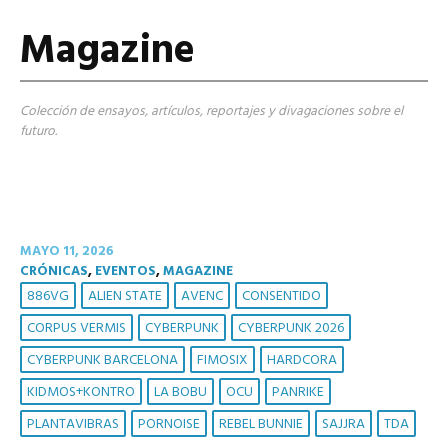
Magazine
Colección de ensayos, artículos, reportajes y divagaciones sobre el
futuro.
MAYO 11, 2026
CRÓNICAS
,
EVENTOS
,
MAGAZINE
886VG
ALIEN STATE
AVENC
CONSENTIDO
CORPUS VERMIS
CYBERPUNK
CYBERPUNK 2026
CYBERPUNK BARCELONA
FIMOSIX
HARDCORA
KIDMOS+KONTRO
LA BOBU
OCU
PANRIKE
PLANTAVIBRAS
PORNOISE
REBEL BUNNIE
SAJJRA
TDA