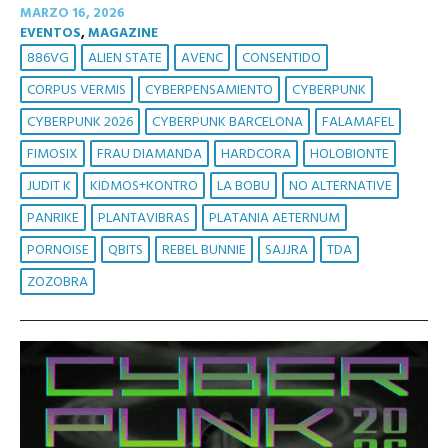
MARZO 16, 2026
EVENTOS
,
MAGAZINE
886VG
ALIEN STATE
AVENC
CONSENTIDO
CORPUS VERMIS
CYBERPENSAMIENTO
CYBERPUNK
CYBERPUNK 2026
CYBERPUNK BARCELONA
FALAMAFEL
FIMOSIX
FRAU DIAMANDA
HARDCORA
HOLOBIONTE
JUDIT K
KIDMOS+KONTRO
LA BOBU
NO ALTERNATIVE
PANRIKE
PLANTAVIBRAS
PLATANIA AETERNUM
PORNOISE
QBITS
REBEL BUNNIE
SAJJRA
TDA
ZOZOBRA