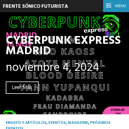
FRENTE SÓNICO FUTURISTA
MENU
CYBERPUNK EXPRESS
MADRID
noviembre 4, 2024
Leer Más
ENSAYO Y ARTÍCULOS
,
EVENTOS
,
MAGAZINE
,
PRÓXIMOS
EVENTOS