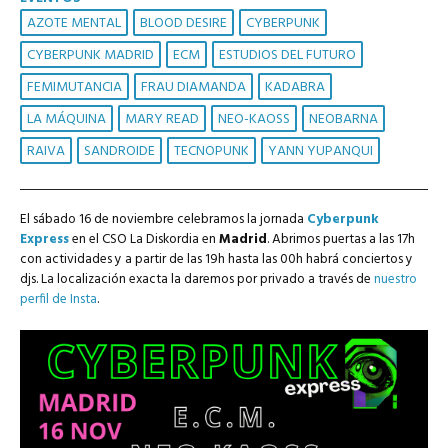
AZOTE MENTAL
BLOOD DESIRE
CYBERPUNK
CYBERPUNK MADRID
ECM
ESTUDIOS DEL FUTURO
FEMIMUTANCIA
FRAU DIAMANDA
KADABRA
LA MÁQUINA
MARY READ
NEO-KAOSS
NEOBARNA
RAIVA
SANDROIDE
TECNOPUNK
YANN YUPANQUI
El sábado 16 de noviembre celebramos la jornada
Cyberpunk
Express
en el CSO La Diskordia en
Madrid
. Abrimos puertas a las 17h
con actividades y a partir de las 19h hasta las 00h habrá conciertos y
djs. La localización exacta la daremos por privado a través de
nuestro
perfil de Insta
.