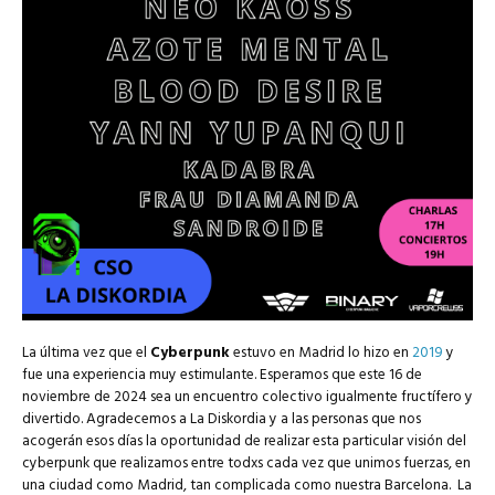
La última vez que el
Cyberpunk
estuvo en Madrid lo hizo en
2019
y
fue una experiencia muy estimulante. Esperamos que este 16 de
noviembre de 2024 sea un encuentro colectivo igualmente fructífero y
divertido. Agradecemos a La Diskordia y a las personas que nos
acogerán esos días la oportunidad de realizar esta particular visión del
cyberpunk que realizamos entre todxs cada vez que unimos fuerzas, en
una ciudad como Madrid, tan complicada como nuestra Barcelona. La