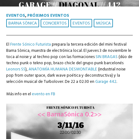
EVENTOS
,
PRÓXIMOS EVENTOS
BARNA SÒNICA
CONCIERTOS
EVENTOS
MÚSICA
El
Frente Sónico Futurista
prepara la tercera edición del mini festival
Barna Sònica, muestra de electrónica local. El jueves 3 de noviembre le
toca al noise y al techno pop con las formaciones
SIN BRAGAS
(dúo de
techno punk o tekno pop, brazo chicle del grupo punk barcelonés
Leonors SS
),
ANATOMÍA HUMANA DESMONTABLE
(industrial noise
pop from outer space, dark wave poética y deconstructiva) y la
selección musical de Turbolover. De 22 a 02:30 en
Garage 442
.
Más info en el
evento en FB