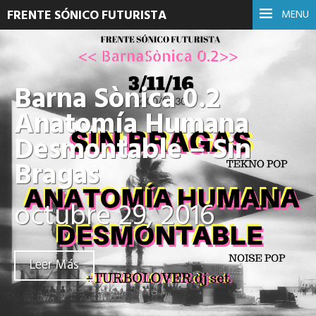
FRENTE SÓNICO FUTURISTA
MENU
Barna Sònica 0.2
Anatomía Humana
Desmontable – Sin
Bragas
octubre 29, 2016
Leer Más