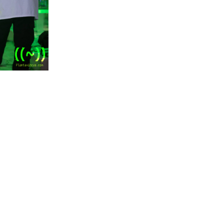
ok
ter
gador de artícu