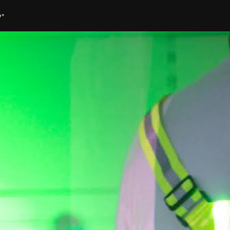
ube
G+