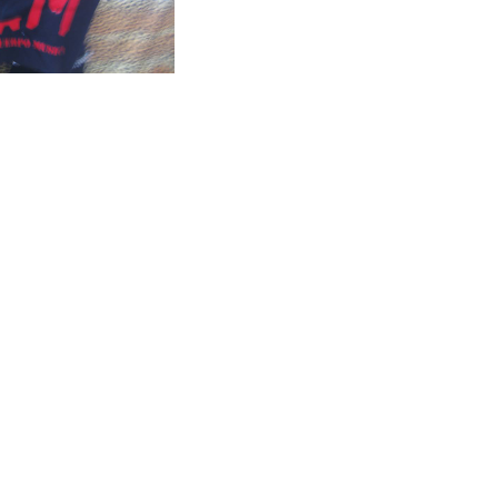
ok
ter
gador de artícu