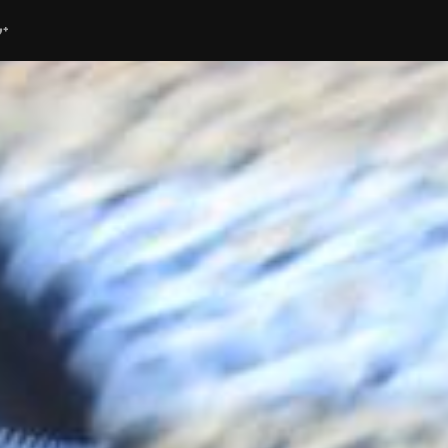
ube
G+