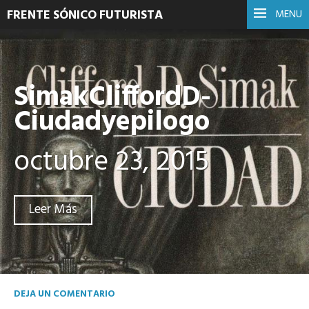
FRENTE SÓNICO FUTURISTA
MENU
SimakCliffordD-
Ciudadyepilogo
octubre 23, 2015
Leer Más
DEJA UN COMENTARIO