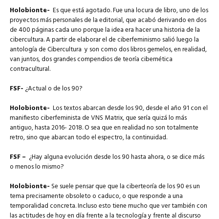
Holobionte-
Es que está agotado. Fue una locura de libro, uno de los
proyectos más personales de la editorial, que acabó derivando en dos
de 400 páginas cada uno porque la idea era hacer una historia de la
cibercultura. A partir de elaborar el de ciberfeminismo salió luego la
antología de Cibercultura
y son como dos libros gemelos, en realidad,
van juntos, dos grandes compendios de teoría cibernética
contracultural.
FSF-
¿Actual o de los 90?
Holobionte-
Los textos abarcan desde los 90, desde el año 91 con el
manifiesto ciberfeminista de VNS Matrix, que sería quizá lo más
antiguo, hasta 2016- 2018. O sea que en realidad no son totalmente
retro, sino que abarcan todo el espectro, la continuidad.
FSF –
¿Hay alguna evolución desde los 90 hasta ahora, o se dice más
o menos lo mismo?
Holobionte-
Se suele pensar que que la ciberteoría de los 90 es un
tema precisamente obsoleto o caduco, o que responde a una
temporalidad concreta. Incluso esto tiene mucho que ver también con
las actitudes de hoy en día frente a la tecnología y frente al discurso