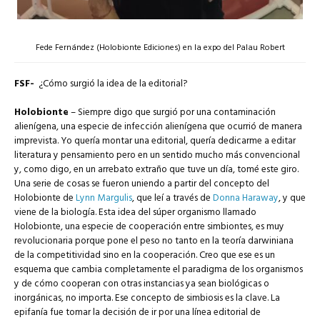
Fede Fernández (Holobionte Ediciones) en la expo del Palau Robert
FSF-
¿Cómo surgió la idea de la editorial?
Holobionte
– Siempre digo que surgió por una contaminación
alienígena, una especie de infección alienígena que ocurrió de manera
imprevista. Yo quería montar una editorial, quería dedicarme a editar
literatura y pensamiento pero en un sentido mucho más convencional
y, como digo, en un arrebato extraño que tuve un día, tomé este giro.
Una serie de cosas se fueron uniendo a partir del concepto del
Holobionte de
Lynn Margulis
, que leí a través de
Donna Haraway
, y que
viene de la biología. Esta idea del súper organismo llamado
Holobionte, una especie de cooperación entre simbiontes, es muy
revolucionaria porque pone el peso no tanto en la teoría darwiniana
de la competitividad sino en la cooperación. Creo que ese es un
esquema que cambia completamente el paradigma de los organismos
y de cómo cooperan con otras instancias ya sean biológicas o
inorgánicas, no importa. Ese concepto de simbiosis es la clave. La
epifanía fue tomar la decisión de ir por una línea editorial de