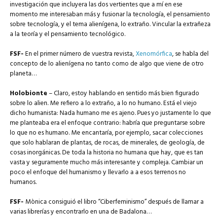
investigación que incluyera las dos vertientes que a mí en ese
momento me interesaban más y fusionar la tecnología, el pensamiento
sobre tecnología, y el tema alienígena, lo extraño. Vincular la extrañeza
a la teoría y el pensamiento tecnológico.
FSF-
En el primer número de vuestra revista,
Xenomórfica
, se habla del
concepto de lo alienígena no tanto como de algo que viene de otro
planeta…
Holobionte
–
Claro, estoy hablando en sentido más bien figurado
sobre lo alien. Me refiero a lo extraño, a lo no humano. Está el viejo
dicho humanista: Nada humano me es ajeno. Pues yo justamente lo que
me planteaba era el enfoque contrario: habría que preguntarse sobre
lo que no es humano. Me encantaría, por ejemplo, sacar colecciones
que solo hablaran de plantas, de rocas, de minerales, de geología, de
cosas inorgánicas. De toda la historia no humana que hay, que es tan
vasta y seguramente mucho más interesante y compleja. Cambiar un
poco el enfoque del humanismo y llevarlo a a esos terrenos no
humanos.
FSF-
Mònica consiguió el libro “Ciberfeminismo” después de llamar a
varias librerías y encontrarlo en una de Badalona…