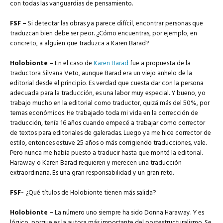
con todas las vanguardias de pensamiento.
FSF –
Si detectar las obras ya parece difícil, encontrar personas que
traduzcan bien debe ser peor. ¿Cómo encuentras, por ejemplo, en
concreto, a alguien que traduzca a Karen Barad?
Holobionte –
En el caso de
Karen Barad
fue a propuesta de la
traductora Silvana Veto, aunque Barad era un viejo anhelo de la
editorial desde el principio. Es verdad que cuesta dar con la persona
adecuada para la traducción, es una labor muy especial. Y bueno, yo
trabajo mucho en la editorial como traductor, quizá más del 50%, por
temas económicos. He trabajado toda mi vida en la corrección de
traducción, tenía 16 años cuando empecé a trabajar como corrector
de textos para editoriales de galeradas. Luego ya me hice corrector de
estilo, entonces estuve 25 años o más corrigiendo traducciones, vale.
Pero nunca me había puesto a traducir hasta que monté la editorial.
Haraway o Karen Barad requieren y merecen una traducción
extraordinaria. Es una gran responsabilidad y un gran reto.
FSF-
¿Qué títulos de Holobionte tienen más salida?
Holobionte –
La número uno siempre ha sido Donna Haraway. Y es
lógico, porque es la autora más importante del postestructuralismo. Se