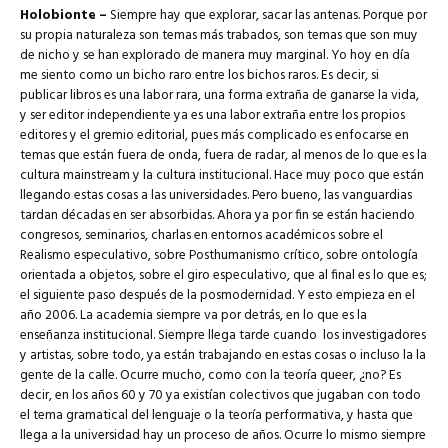
Holobionte –
Siempre hay que explorar, sacar las antenas. Porque por
su propia naturaleza son temas más trabados, son temas que son muy
de nicho y se han explorado de manera muy marginal. Yo hoy en día
me siento como un bicho raro entre los bichos raros. Es decir, si
publicar libros es una labor rara, una forma extraña de ganarse la vida,
y ser editor independiente ya es una labor extraña entre los propios
editores y el gremio editorial, pues más complicado es enfocarse en
temas que están fuera de onda, fuera de radar, al menos de lo que es la
cultura mainstream y la cultura institucional. Hace muy poco que están
llegando estas cosas a las universidades. Pero bueno, las vanguardias
tardan décadas en ser absorbidas. Ahora ya por fin se están haciendo
congresos, seminarios, charlas en entornos académicos sobre el
Realismo especulativo, sobre Posthumanismo crítico, sobre ontología
orientada a objetos, sobre el giro especulativo, que al final es lo que es;
el siguiente paso después de la posmodernidad. Y esto empieza en el
año 2006. La academia siempre va por detrás, en lo que es la
enseñanza institucional. Siempre llega tarde cuando
los investigadores
y artistas, sobre todo, ya están trabajando en estas cosas o incluso la la
gente de la calle. Ocurre mucho, como con la teoría queer, ¿no? Es
decir, en los años 60 y 70 ya existían colectivos que jugaban con todo
el tema gramatical del lenguaje o la teoría performativa, y hasta que
llega a la universidad hay un proceso de años. Ocurre lo mismo siempre