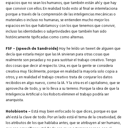
espacios que no sean los humanos, que también están ahí y que hay
que convivir con ellos. En realidad todo esto al final se interrelaciona
porque a través de la comprensión de las inteligencias mecánicas o
materiales o incluso no humanas, se entienden mucho mejor los
espacios en
l
os que habitamos y con los que tenemos que convivir,
incluso las identidades o subjetividades que también han sido
históricamente tipificadas como como alternas.
FSF – (speech de Sandroide)
Hoy he leído un tweet de alguien que
decía que estaría mejor que las IA sirvieran para otras cosas que
realmente son pesadas y no para sustituir el trabajo creativo.
Tengo
dos cosas que decir al respecto. Una, es que la gente se considera
creativa muy fácilmente, porque en realidad la mayoría solo copia a
otros, y en realidad el trabajo creativo trata de conjurar los datos
recibidos en algo nuevo, como la IA. Y la otra es el capitalismo, que se
aprovecha de todo, y se lo lleva a su terreno. Porque la idea de que la
Inteligencia Artificial o los Robots eliminen el trabajo podría ser
anarquista.
Holobionte –
Está muy bien enfocado lo que dices, porque es que
ahí está la clave de todo. Por un lado está el tema de la creatividad, de
los atributos de los que hablaba antes, que se atribuyen al ser humano,