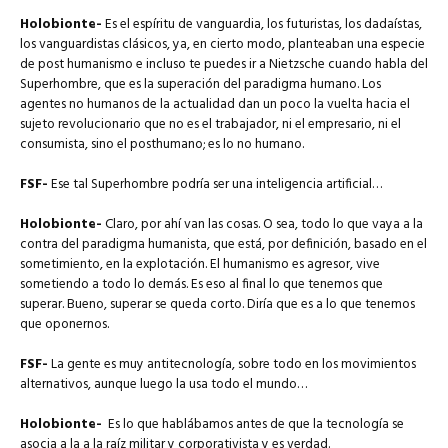
Holobionte-
Es el espíritu de vanguardia, los futuristas, los dadaístas,
los vanguardistas clásicos, ya, en cierto modo, planteaban una especie
de post humanismo e incluso te puedes ir a Nietzsche cuando habla del
Superhombre, que es la superación del paradigma humano. Los
agentes no humanos de la actualidad dan un poco la vuelta hacia el
sujeto revolucionario que no es el trabajador, ni el empresario, ni el
consumista, sino el posthumano; es lo no humano.
FSF-
Ese tal Superhombre podría ser una inteligencia artificial…
Holobionte-
Claro, por ahí van las cosas. O sea, todo lo que vaya a la
contra del paradigma humanista, que está, por definición, basado en el
sometimiento, en la explotación. El humanismo es agresor, vive
sometiendo a todo lo demás. Es eso al final lo que tenemos que
superar.
Bueno, superar se queda corto. Diría que es a lo que tenemos
que oponernos.
FSF-
La gente es muy antitecnología, sobre todo en los movimientos
alternativos, aunque luego la usa todo el mundo…
Holobionte-
Es lo que hablábamos antes de que la tecnología se
asocia a la a la raíz militar y corporativista y es verdad.