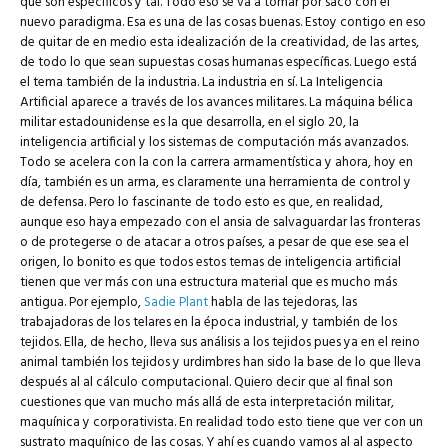
que son específicos y tal. Todo eso se va a tomar por saco con el
nuevo paradigma. Esa es una de las cosas buenas. Estoy contigo en eso
de quitar de en medio esta idealización de la creatividad, de las artes,
de todo lo que sean supuestas cosas humanas específicas. Luego está
el tema también de la industria. La industria en sí. La Inteligencia
Artificial aparece a través de los avances militares. La máquina bélica
militar estadounidense es la que desarrolla, en el siglo 20, la
inteligencia artificial y los sistemas de computación más avanzados.
Todo se acelera con la con la carrera armamentística y ahora, hoy en
día, también es un arma, es claramente una herramienta de control y
de defensa. Pero lo fascinante de todo esto es que, en realidad,
aunque eso haya empezado
con el ansia de salvaguardar las fronteras
o de protegerse o de atacar a otros países, a pesar de que ese sea el
origen, lo bonito es que todos estos temas de inteligencia artificial
tienen que ver más con una estructura material que es mucho más
antigua. Por ejemplo,
Sadie Plant
habla de las tejedoras, las
trabajadoras de los telares en la época industrial, y también de los
tejidos. Ella, de hecho, lleva sus análisis a los tejidos pues ya en el reino
animal también los tejidos y urdimbres han sido la base de lo que lleva
después al al cálculo computacional. Quiero decir que al final son
cuestiones que van mucho más allá de esta interpretación militar,
maquínica y corporativista. En realidad todo esto tiene que ver con un
sustrato maquínico de las cosas. Y ahí es cuando vamos al al aspecto