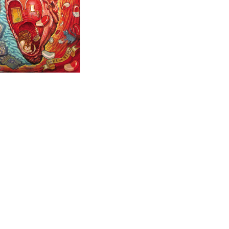
ok
ter
gador de artícu