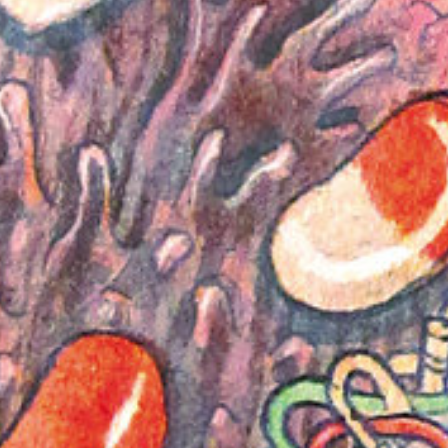
a0572765489
mayo 18, 2016
Leer Más