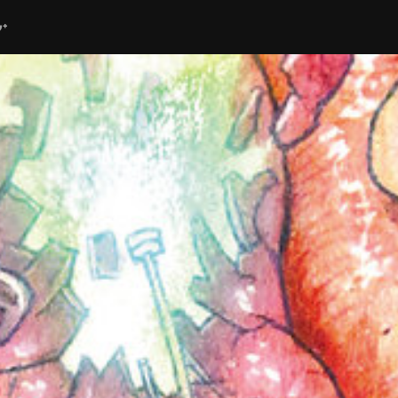
ube
G+