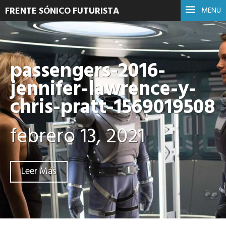
FRENTE SÓNICO FUTURISTA
MENU
passengers-2016-
jennifer-lawrence-y-
chris-pratt-1569019508
febrero 13, 2021
Leer Más