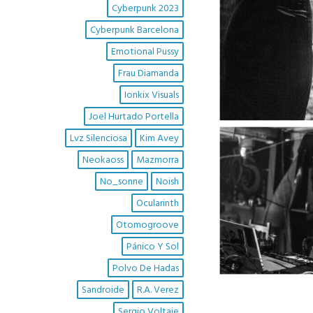
Cyberpunk 2023
Cyberpunk Barcelona
Emotional Pussy
Frau Diamanda
Ionkix Visuals
Joel Hurtado Portella
Lvz Silenciosa
Kim Avey
Neokaoss
Mazmorra
No_sonne
Noish
Ocularinth
Otomogroove
Pánico Y Sol
Polvo De Hadas
Sandroide
R.A. Verez
Sergio Voltaje