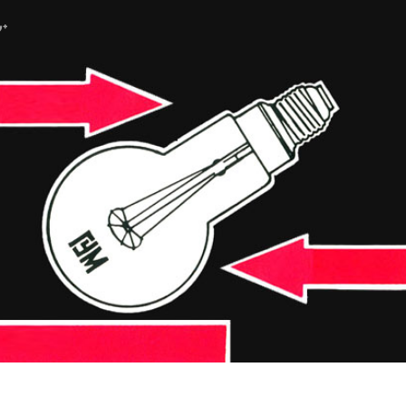
ube
G+