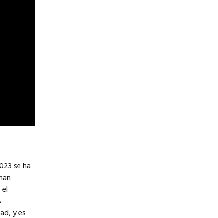
023 se ha
 han
 el
s
ad, y es