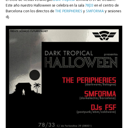
Este año nuestro Halloween se celebra en la sala
78|33
en el centro de
Barcelona con los directos de
THE PERIPHERIES
y
SMFORMA
y sesiones
dj.