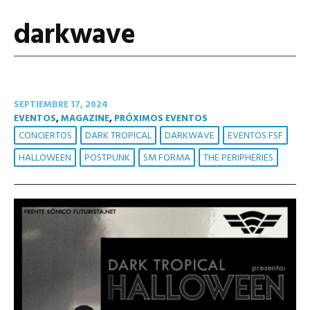
darkwave
SEPTIEMBRE 17, 2024
EVENTOS
,
MAGAZINE
,
PRÓXIMOS EVENTOS
CONCIERTOS
DARK TROPICAL
DARKWAVE
EVENTOS FSF
HALLOWEEN
POSTPUNK
SM FORMA
THE PERIPHERIES