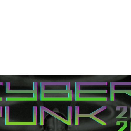
ok
ter