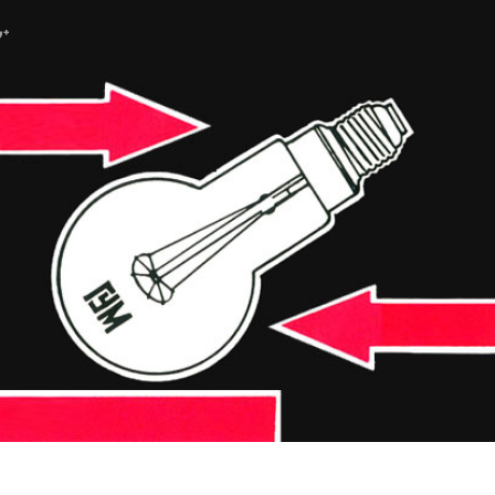
ube
G+