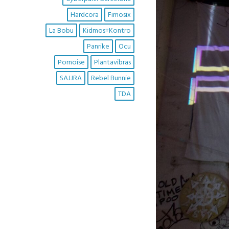
Hardcora
Fimosix
La Bobu
Kidmos+Kontro
Panrike
Ocu
Pornoise
Plantavibras
SAJJRA
Rebel Bunnie
TDA