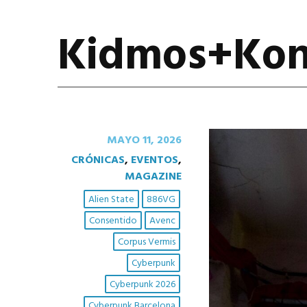
Kidmos+Kon
MAYO 11, 2026
CRÓNICAS
,
EVENTOS
,
MAGAZINE
Alien State
886VG
Consentido
Avenc
Corpus Vermis
Cyberpunk
Cyberpunk 2026
Cyberpunk Barcelona