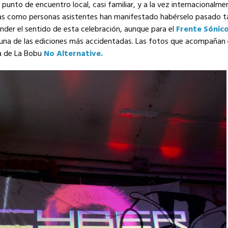
unto de encuentro local, casi familiar, y a la vez internacionalme
tas como personas asistentes han manifestado habérselo pasado t
der el sentido de esta celebración, aunque para el
Frente Sónic
una de las ediciones más accidentadas. Las fotos que acompañan 
rma de La Bobu
No Alternative.