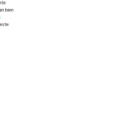
nte
an bien
o
este