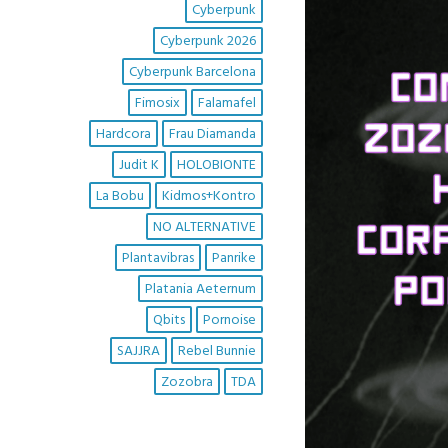
Cyberpunk
Cyberpunk 2026
Cyberpunk Barcelona
Fimosix
Falamafel
Hardcora
Frau Diamanda
Judit K
HOLOBIONTE
La Bobu
Kidmos+Kontro
NO ALTERNATIVE
Plantavibras
Panrike
Platania Aeternum
Qbits
Pornoise
SAJJRA
Rebel Bunnie
Zozobra
TDA