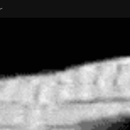
ube
G+