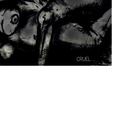
ok
ter