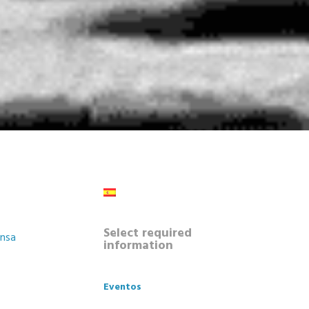
Select required
ansa
information
Eventos