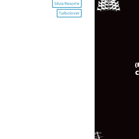
Silvia Resorte
Turbolover