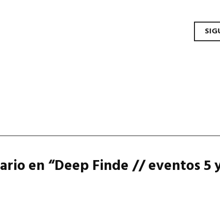
gador de artícu
SIG
rio en “
Deep Finde // eventos 5 y