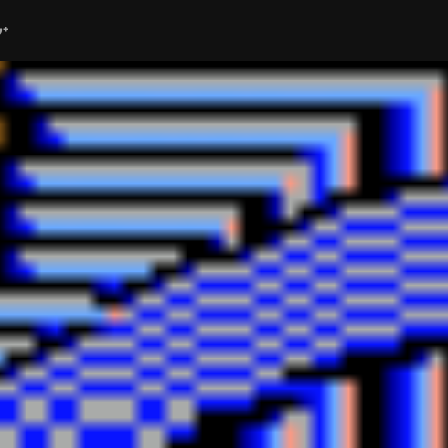
ube
G+