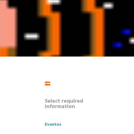
Select required
information
Eventos