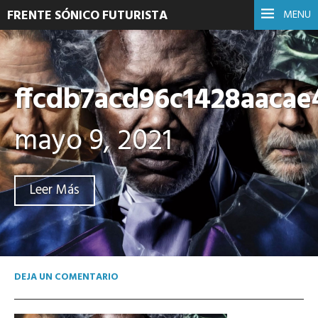
FRENTE SÓNICO FUTURISTA
MENU
ffcdb7acd96c1428aacae
mayo 9, 2021
Leer Más
DEJA UN COMENTARIO