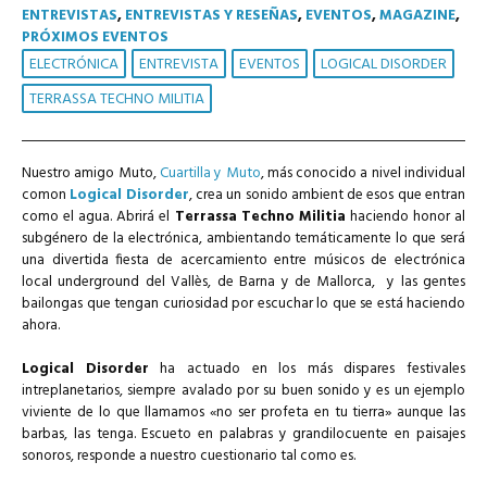
ENTREVISTAS
,
ENTREVISTAS Y RESEÑAS
,
EVENTOS
,
MAGAZINE
,
PRÓXIMOS EVENTOS
ELECTRÓNICA
ENTREVISTA
EVENTOS
LOGICAL DISORDER
TERRASSA TECHNO MILITIA
Nuestro amigo Muto,
Cuartilla y Muto
, más conocido a nivel individual
comon
Logical Disorder
, crea un sonido ambient de esos que entran
como el agua. Abrirá el
Terrassa Techno Militia
haciendo honor al
subgénero de la electrónica, ambientando temáticamente lo que será
una divertida fiesta de acercamiento entre músicos de electrónica
local underground del Vallès, de Barna y de Mallorca, y las gentes
bailongas que tengan curiosidad por escuchar lo que se está haciendo
ahora.
Logical Disorder
ha actuado en los más dispares festivales
intreplanetarios, siempre avalado por su buen sonido y es un ejemplo
viviente de lo que llamamos «no ser profeta en tu tierra» aunque las
barbas, las tenga. Escueto en palabras y grandilocuente en paisajes
sonoros, responde a nuestro cuestionario tal como es.