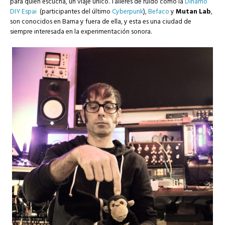
para quien escucha, un viaje único. Talleres de ruido como la
Dinamo
DIY Espai
(participantes del último
Cyberpunk
),
Befaco
y
Mutan Lab
,
son conocidos en Barna y fuera de ella, y esta es una ciudad de
siempre interesada en la experimentación sonora.