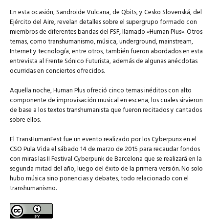
En esta ocasión, Sandroide Vulcana, de Qbits, y Cesko Slovenská, del
Ejército del Aire, revelan detalles sobre el supergrupo formado con
miembros de diferentes bandas del FSF, llamado «Human Plus». Otros
temas, como transhumanismo, música, underground, mainstream,
Internet y tecnología, entre otros, también fueron abordados en esta
entrevista al Frente Sónico Futurista, además de algunas anécdotas
ocurridas en conciertos ofrecidos.
Aquella noche, Human Plus ofreció cinco temas inéditos con alto
componente de improvisación musical en escena, los cuales sirvieron
de base a los textos transhumanista que fueron recitados y cantados
sobre ellos.
El TransHumanFest fue un evento realizado por los Cyberpunx en el
CSO Pula Vida el sábado 14 de marzo de 2015 para recaudar fondos
con miras las II Festival Cyberpunk de Barcelona que se realizará en la
segunda mitad del año, luego del éxito de la primera versión. No solo
hubo música sino ponencias y debates, todo relacionado con el
transhumanismo.