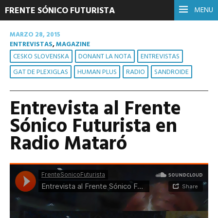
FRENTE SÓNICO FUTURISTA
MENU
MARZO 28, 2015
ENTREVISTAS
,
MAGAZINE
CESKO SLOVENSKA
DONANT LA NOTA
ENTREVISTAS
GAT DE PLEXIGLAS
HUMAN PLUS
RADIO
SANDROIDE
Entrevista al Frente
Sónico Futurista en
Radio Mataró