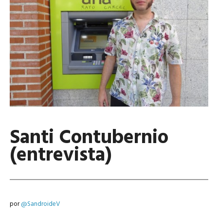
Santi Contubernio
(entrevista)
por
@SandroideV